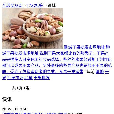
全球食品网
>
TAG标签
> 聊城
聊城干果批发市场地址
聊
城干果批发市场地址 说到干果大家都比较的熟悉了，干果产
品是很多人日常休闲的食品选择，各种的水果经过加工制作后
都可以成为干果产品，另外很多的坚果产品也是属于干果的范
畴，受到了很多消费者的喜爱。从事干果销售
2年前
聊城
干
果
批发市场
地址
干果批发
共1页/1条
快讯
NEWS FLASH