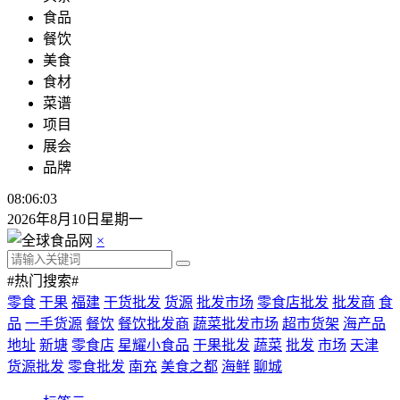
食品
餐饮
美食
食材
菜谱
项目
展会
品牌
08:06:03
2026年8月10日星期一
×
#热门搜索#
零食
干果
福建
干货批发
货源
批发市场
零食店批发
批发商
食
品
一手货源
餐饮
餐饮批发商
蔬菜批发市场
超市货架
海产品
地址
新塘
零食店
星耀小食品
干果批发
蔬菜
批发
市场
天津
货源批发
零食批发
南充
美食之都
海鲜
聊城