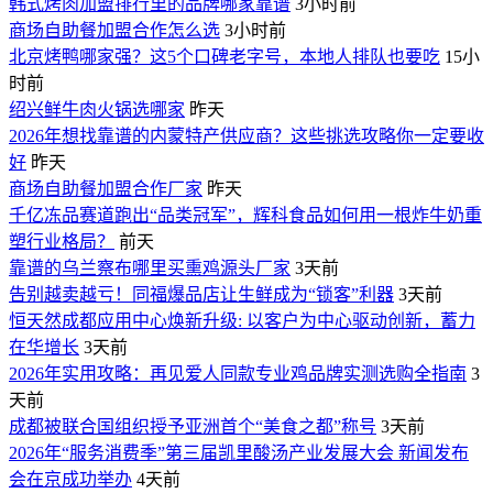
韩式烤肉加盟排行里的品牌哪家靠谱
3小时前
商场自助餐加盟合作怎么选
3小时前
北京烤鸭哪家强？这5个口碑老字号，本地人排队也要吃
15小
时前
绍兴鲜牛肉火锅选哪家
昨天
2026年想找靠谱的内蒙特产供应商？这些挑选攻略你一定要收
好
昨天
商场自助餐加盟合作厂家
昨天
千亿冻品赛道跑出“品类冠军”，辉科食品如何用一根炸牛奶重
塑行业格局？
前天
靠谱的乌兰察布哪里买熏鸡源头厂家
3天前
告别越卖越亏！同福爆品店让生鲜成为“锁客”利器
3天前
恒天然成都应用中心焕新升级: 以客户为中心驱动创新，蓄力
在华增长
3天前
2026年实用攻略：再见爱人同款专业鸡品牌实测选购全指南
3
天前
成都被联合国组织授予亚洲首个“美食之都”称号
3天前
2026年“服务消费季”第三届凯里酸汤产业发展大会 新闻发布
会在京成功举办
4天前