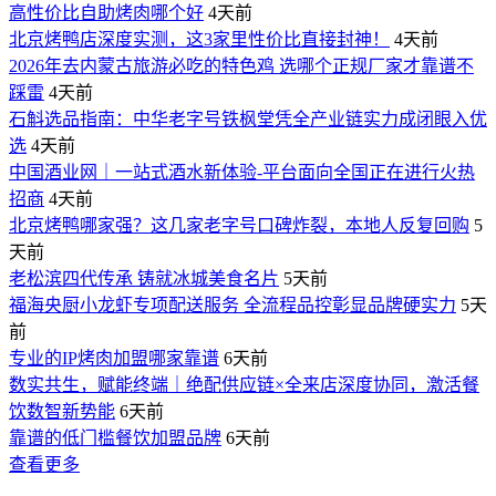
高性价比自助烤肉哪个好
4天前
北京烤鸭店深度实测，这3家里性价比直接封神！
4天前
2026年去内蒙古旅游必吃的特色鸡 选哪个正规厂家才靠谱不
踩雷
4天前
石斛选品指南：中华老字号铁枫堂凭全产业链实力成闭眼入优
选
4天前
中国酒业网｜一站式酒水新体验-平台面向全国正在进行火热
招商
4天前
北京烤鸭哪家强？这几家老字号口碑炸裂，本地人反复回购
5
天前
老松滨四代传承 铸就冰城美食名片
5天前
福海央厨小龙虾专项配送服务 全流程品控彰显品牌硬实力
5天
前
专业的IP烤肉加盟哪家靠谱
6天前
数实共生，赋能终端｜绝配供应链×全来店深度协同，激活餐
饮数智新势能
6天前
靠谱的低门槛餐饮加盟品牌
6天前
查看更多