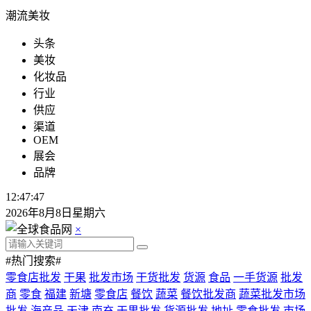
潮流美妆
头条
美妆
化妆品
行业
供应
渠道
OEM
展会
品牌
12:47:49
2026年8月8日星期六
×
#热门搜索#
零食店批发
干果
批发市场
干货批发
货源
食品
一手货源
批发
商
零食
福建
新塘
零食店
餐饮
蔬菜
餐饮批发商
蔬菜批发市场
批发
海产品
天津
南充
干果批发
货源批发
地址
零食批发
市场