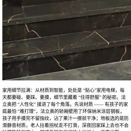
家用细节拉满：从材质到智能，处处是 “贴心”家用电梯，每
天都要碰、要踩、要摸，细节里藏着 “住得舒服” 的秘密。法
立奥把 “人性化” 揉进了每个角落。先说材质 —— 有孩子的家
庭最怕 “难打理”，法立奥的轿厢壁用了环保纳米涂层钢板，
孩子用手摸完不留指纹，沾了果汁一擦就干净；地板选的是防
滑静音材质，老人拄着拐杖走不打滑，深夜回家踩上去也不会