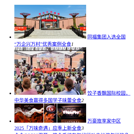
同福集团入选全国
“万企兴万村”优秀案例
全食
1
饺子香飘国际校园，
中华美食赢得多国学子味蕾
全食
2
万豪旅享家中区
2025「万味奇遇」应季上新
全食
3