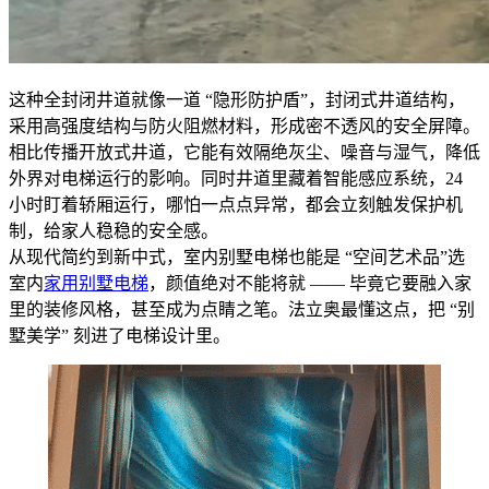
这种全封闭井道就像一道 “隐形防护盾”，封闭式井道结构，
采用高强度结构与防火阻燃材料，形成密不透风的安全屏障。
相比传播开放式井道，它能有效隔绝灰尘、噪音与湿气，降低
外界对电梯运行的影响。同时井道里藏着智能感应系统，24
小时盯着轿厢运行，哪怕一点点异常，都会立刻触发保护机
制，给家人稳稳的安全感。
从现代简约到新中式，室内别墅电梯也能是 “空间艺术品”选
室内
家用别墅电梯
，颜值绝对不能将就 —— 毕竟它要融入家
里的装修风格，甚至成为点睛之笔。法立奥最懂这点，把 “别
墅美学” 刻进了电梯设计里。