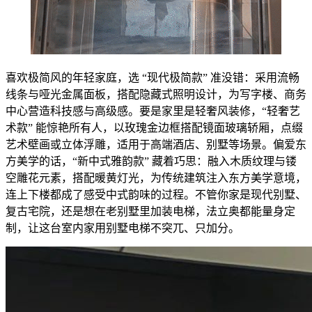
喜欢极简风的年轻家庭，选 “现代极简款” 准没错：采用流畅
线条与哑光金属面板，搭配隐藏式照明设计，为写字楼、商务
中心营造科技感与高级感。要是家里是轻奢风装修，“轻奢艺
术款” 能惊艳所有人，以玫瑰金边框搭配镜面玻璃轿厢，点缀
艺术壁画或立体浮雕，适用于高端酒店、别墅等场景。偏爱东
方美学的话，“新中式雅韵款” 藏着巧思：融入木质纹理与镂
空雕花元素，搭配暖黄灯光，为传统建筑注入东方美学意境，
连上下楼都成了感受中式韵味的过程。不管你家是现代别墅、
复古宅院，还是想在老别墅里加装电梯，法立奥都能量身定
制，让这台室内家用别墅电梯不突兀、只加分。