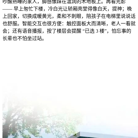
吵醒熟睡的家人，脚感像踩在温润的木地板上。再看光影
—— 早上匆忙下楼，冷白光让轿厢亮堂得像白天，提神；晚
上回家，切换成暖黄光，柔和不刺眼，陪孩子在电梯里说说话
也舒服。智能交互也很方便：触控面板大而清晰，老人一看就
会；还有语音播报，按了楼层会提醒 “已选 3 楼”，怕忘事的
长辈也不怕坐过站。