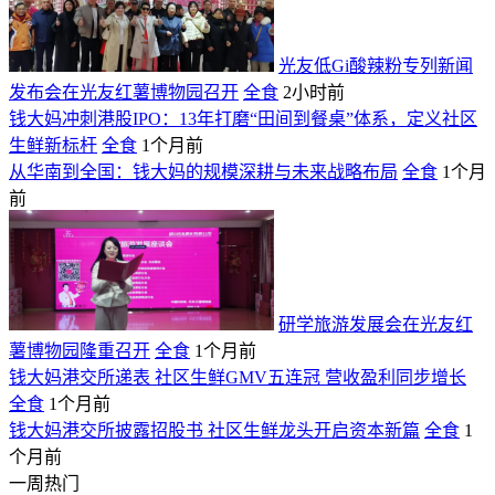
光友低Gi酸辣粉专列新闻
发布会在光友红薯博物园召开
全食
2小时前
钱大妈冲刺港股IPO：13年打磨“田间到餐桌”体系，定义社区
生鲜新标杆
全食
1个月前
从华南到全国：钱大妈的规模深耕与未来战略布局
全食
1个月
前
研学旅游发展会在光友红
薯博物园隆重召开
全食
1个月前
钱大妈港交所递表 社区生鲜GMV五连冠 营收盈利同步增长
全食
1个月前
钱大妈港交所披露招股书 社区生鲜龙头开启资本新篇
全食
1
个月前
一周热门