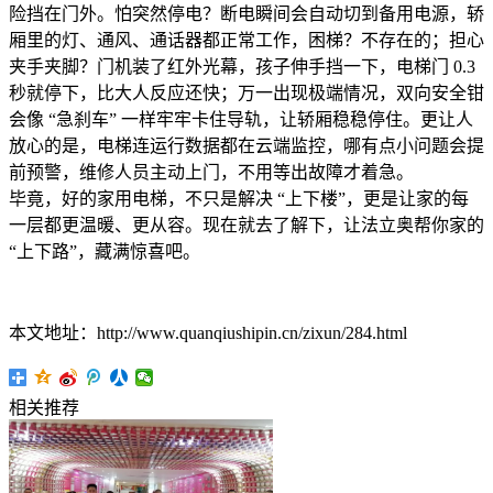
险挡在门外。怕突然停电？断电瞬间会自动切到备用电源，轿
厢里的灯、通风、通话器都正常工作，困梯？不存在的；担心
夹手夹脚？门机装了红外光幕，孩子伸手挡一下，电梯门 0.3
秒就停下，比大人反应还快；万一出现极端情况，双向安全钳
会像 “急刹车” 一样牢牢卡住导轨，让轿厢稳稳停住。更让人
放心的是，电梯连运行数据都在云端监控，哪有点小问题会提
前预警，维修人员主动上门，不用等出故障才着急。
毕竟，好的家用电梯，不只是解决 “上下楼”，更是让家的每
一层都更温暖、更从容。现在就去了解下，让法立奥帮你家的
“上下路”，藏满惊喜吧。
本文地址：http://www.quanqiushipin.cn/zixun/284.html
相关推荐