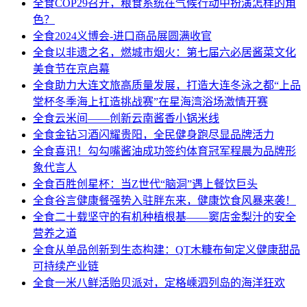
全食
COP29召开，粮食系统在气候行动中扮演怎样的角
色？
全食
2024义博会-进口商品展圆满收官
全食
以非遗之名，燃城市烟火：第七届六必居酱菜文化
美食节在京启幕
全食
助力大连文旅高质量发展，打造大连冬泳之都“上品
堂杯冬季海上扛造挑战赛”在星海湾浴场激情开赛
全食
云米间——创新云南酱香小锅米线
全食
金钻习酒闪耀贵阳，全民健身跑尽显品牌活力
全食
喜讯！勾勾嘴酱油成功签约体育冠军程晨为品牌形
象代言人
全食
百胜创星杯：当Z世代“脑洞”遇上餐饮巨头
全食
谷言健康餐强势入驻胖东来，健康饮食风暴来袭！
全食
二十载坚守的有机种植根基——窦店金梨汁的安全
营养之道
全食
从单品创新到生态构建：QT木糠布甸定义健康甜品
可持续产业链
全食
一米八鲜活贻贝派对，定格嵊泗列岛的海洋狂欢